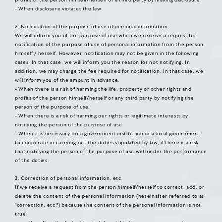
- When disclosure violates the law
2. Notification of the purpose of use of personal information
We will inform you of the purpose of use when we receive a request for
notification of the purpose of use of personal information from the person
himself / herself. However, notification may not be given in the following
cases. In that case, we will inform you the reason for not notifying. In
addition, we may charge the fee required for notification. In that case, we
will inform you of the amount in advance.
- When there is a risk of harming the life, property or other rights and
profits of the person himself/herself or any third party by notifying the
person of the purpose of use.
- When there is a risk of harming our rights or legitimate interests by
notifying the person of the purpose of use
- When it is necessary for a government institution or a local government
to cooperate in carrying out the duties stipulated by law, if there is a risk
that notifying the person of the purpose of use will hinder the performance
of the duties.
3. Correction of personal information, etc.
If we receive a request from the person himself/herself to correct, add, or
delete the content of the personal information (hereinafter referred to as
"correction, etc.") because the content of the personal information is not
true,