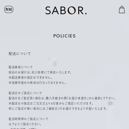
コ
カ
ン
ー
テ
ト
ン
ツ
に
POLICIES
ス
キ
ッ
配送について
プ
す
配送業者について
る
商品のお届けは、佐川急便にて発送いたします。
※配送業者の指定はできません。
※営業所留めの発送は行なっておりません。
配送日のご指定について
配送日をご指定頂く場合は、購入手続きの際「お届け希望日」から選択して下さい。
※配送日の指定はご注文日より４日後からご指定いただけます。
特にご指定が無い場合には、「最短日」でお届けできるよう手配いたします。
配送時間帯のご指定について
以下よりご指定ください。