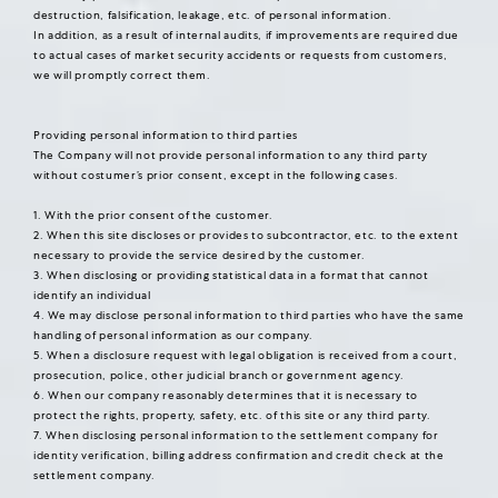
destruction, falsification, leakage, etc. of personal information.
In addition, as a result of internal audits, if improvements are required due
to actual cases of market security accidents or requests from customers,
we will promptly correct them.
Providing personal information to third parties
The Company will not provide personal information to any third party
without costumer’s prior consent, except in the following cases.
1. With the prior consent of the customer.
2. When this site discloses or provides to subcontractor, etc. to the extent
necessary to provide the service desired by the customer.
3. When disclosing or providing statistical data in a format that cannot
identify an individual
4. We may disclose personal information to third parties who have the same
handling of personal information as our company.
5. When a disclosure request with legal obligation is received from a court,
prosecution, police, other judicial branch or government agency.
6. When our company reasonably determines that it is necessary to
protect the rights, property, safety, etc. of this site or any third party.
7. When disclosing personal information to the settlement company for
identity verification, billing address confirmation and credit check at the
settlement company.