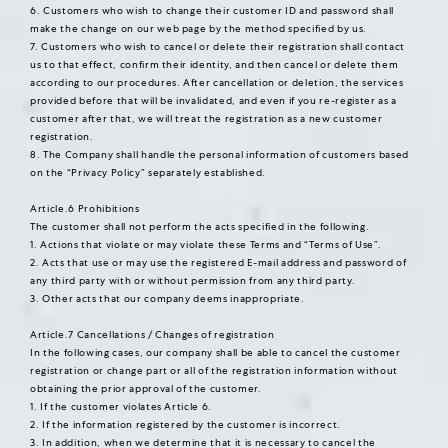
6. Customers who wish to change their customer ID and password shall
make the change on our web page by the method specified by us.
7. Customers who wish to cancel or delete their registration shall contact
us to that effect, confirm their identity, and then cancel or delete them
according to our procedures. After cancellation or deletion, the services
provided before that will be invalidated, and even if you re-register as a
customer after that, we will treat the registration as a new customer
registration.
8. The Company shall handle the personal information of customers based
on the “Privacy Policy” separately established.
Article.6 Prohibitions
The customer shall not perform the acts specified in the following.
1. Actions that violate or may violate these Terms and “Terms of Use”.
2. Acts that use or may use the registered E-mail address and password of
any third party with or without permission from any third party.
3. Other acts that our company deems inappropriate.
Article.7 Cancellations / Changes of registration
In the following cases, our company shall be able to cancel the customer
registration or change part or all of the registration information without
obtaining the prior approval of the customer.
1. If the customer violates Article 6.
2. If the information registered by the customer is incorrect.
3. In addition, when we determine that it is necessary to cancel the