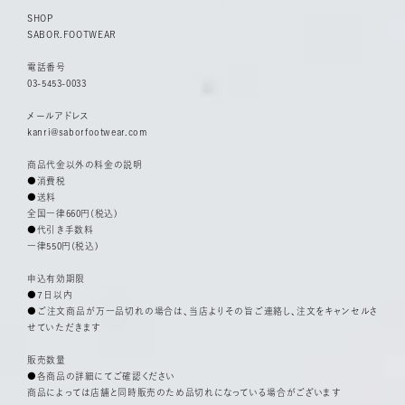
SHOP
SABOR.FOOTWEAR
電話番号
03-5453-0033
メールアドレス
kanri@saborfootwear.com
商品代金以外の料金の説明
●消費税
●送料
全国一律660円(税込)
●代引き手数料
一律550円(税込)
申込有効期限
●７日以内
●ご注文商品が万一品切れの場合は、当店よりその旨ご連絡し、注文をキャンセルさ
せていただきます
販売数量
●各商品の詳細にてご確認ください
商品によっては店舗と同時販売のため品切れになっている場合がございます