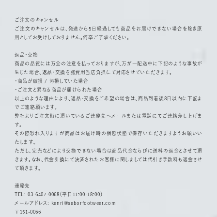
ご注文のキャンセル
ご注文のキャンセルは、発送から5日経過しても商品をお届けできない場合を除き原
則としてお受けしておりません。何卒ご了承ください。
返品・交換
商品の品質には万全の注意を払っておりますが、万が一配送中に下記のような事故が
生じた場合、返品・交換を諸費用当店負担にて対応させていただきます。
・商品が破損 / 汚損していた場合
・ご注文と異なる商品が届けられた場合
以上のような理由により、返品・交換をご希望の場合は、商品到着後8日以内に下記ま
でご連絡願います。
弊社よりご注文時に頂いているご連絡先へメールまたは電話にてご連絡差し上げま
す。
その際恐れ入りますが商品はお届け時の梱包状態で保存いただきますようお願いい
たします。
ただし、完売などにより交換できない場合は商品代金ならびに送料の返金とさせて頂
きます。なお、代金引換にて決済されたお客様に関しましては代引き手数料も返金させ
て頂きます。
連絡先
TEL: 03-6407-0068（平日11:00-18:00）
メールアドレス:
kanri@saborfootwear.com
〒151-0066