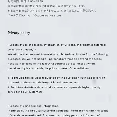
対応時間: 平日11:00〜18:00
※営業時間外のお問い合わせは翌営業日以降の対応となります。
※また土日祝は対応する事ができませんので、あらかじめご了承ください。
メールアドレス:
kanri@saborfootwear.com
Privacy policy
Purpose of use of personal information by GMT Inc. (hereinafter referred
to as “our company”)
We will use the personal information collected on this site for the following
purposes. We will not handle personal information beyond the scope
necessary to achieve the following purposes of use, except when
permitted by law and with the prior consent of the individual.
1. To provide the services requested by the customer, such as delivery of
ordered products and delivery of E-mail newsletters.
2. To obtain statistical data to take measures to provide higher quality
services to our customers.
Purpose of using personal information.
In principle, this site uses customer’s personal information within the scope
of the above-mentioned “Purpose of acquiring personal information”.