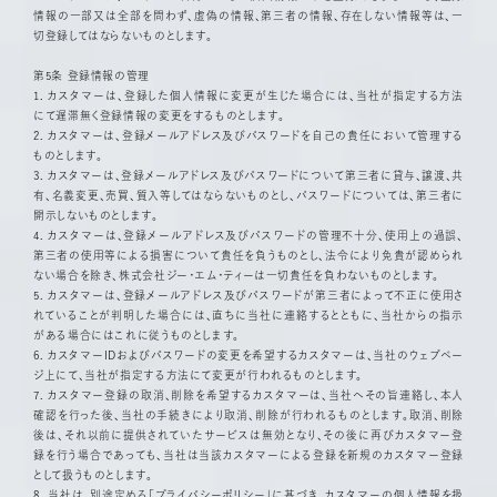
情報の一部又は全部を問わず、虚偽の情報、第三者の情報、存在しない情報等は、一
切登録してはならないものとします。
第5条 登録情報の管理
1. カスタマーは、登録した個人情報に変更が生じた場合には、当社が指定する方法
にて遅滞無く登録情報の変更をするものとします。
2. カスタマーは、登録メールアドレス及びパスワードを自己の責任において管理する
ものとします。
3. カスタマーは、登録メールアドレス及びパスワードについて第三者に貸与、譲渡、共
有、名義変更、売買、質入等してはならないものとし、パスワードについては、第三者に
開示しないものとします。
4. カスタマーは、登録メールアドレス及びパスワードの管理不十分、使用上の過誤、
第三者の使用等による損害について責任を負うものとし、法令により免責が認められ
ない場合を除き、株式会社ジー・エム・ティーは一切責任を負わないものとします。
5. カスタマーは、登録メールアドレス及びパスワードが第三者によって不正に使用さ
れていることが判明した場合には、直ちに当社に連絡するとともに、当社からの指示
がある場合にはこれに従うものとします。
6. カスタマーIDおよびパスワードの変更を希望するカスタマーは、当社のウェブペー
ジ上にて、当社が指定する方法にて変更が行われるものとします。
7. カスタマー登録の取消、削除を希望するカスタマーは、当社へその旨連絡し、本人
確認を行った後、当社の手続きにより取消、削除が行われるものとします。取消、削除
後は、それ以前に提供されていたサービスは無効となり、その後に再びカスタマー登
録を行う場合であっても、当社は当該カスタマーによる登録を新規のカスタマー登録
として扱うものとします。
8. 当社は、別途定める「プライバシーポリシー」に基づき、カスタマーの個人情報を扱