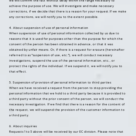
we will confirm the fact without delay within the range necessary to
achieve the purpose of use. We will investigate and make necessary
corrections, if we decide that there is a reason for your request.If we make
any corrections, we will notify you to the extent possible.
4. About suspension of use of personal information
When suspension of use of personal information collected by us due to
reasons that it is used for purposes other than the purpose for which the
consent of the person has been obtained in advance, or that it was
obtained by unfair means. Or, if there is a request for erasure (hereinafter
referred to as "suspension of use, etc."), we will conduct necessary
investigations, suspend the use of the personal information, etc., or
protect the rights of the individual. If we suspend it, we will notify you to
that effect.
5. Suspension of provision of personal information to third parties
When we have received a request from the person to stop providing the
personal information that we hold to a third party because it is provided to
a third party without the prior consent of the person, we will conduct the
necessary investigation. If we find that there is a reason for the content of
the request, we will suspend the provision of the customer information to
a third party.
6. About inquiries
Requests 1 to 5 above will be received by our EC division. Please note that