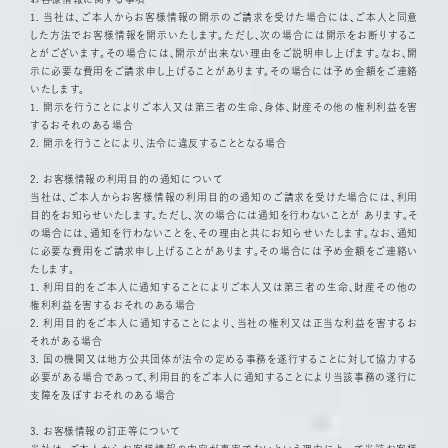
1. 当社は、ご本人からお客様情報の開示のご請求を受けた場合には、ご本人と同意
した方法でお客様情報を開示いたします。ただし、次の場合には開示をお断りするこ
とがございます。その場合には、開示が出来ない理由をご説明申し上げます。なお、開
示に必要な費用をご請求申し上げることがあります。その場合には予め金額をご連絡
いたします。
1. 開示を行うことによりご本人又は第三者の生命、身体、財産その他の権利利益を害
するおそれのある場合
2. 開示を行うことにより、法令に違反することとなる場合
2. お客様情報の利用目的の通知について
当社は、ご本人からお客様情報の利用目的の通知のご請求を受けた場合には、利用
目的をお知らせいたします。ただし、次の場合には通知を行わないことが あります。そ
の場合には、通知を行わないことを、その理由と共にお知らせいたします。なお、通知
に必要な費用をご請求申し上げることがあります。その場合には予め金額をご連絡い
たします。
1. 利用目的をご本人に通知することによりご本人又は第三者の生命、財産その他の
権利利益を害するおそれのある場合
2. 利用目的をご本人に通知することにより、当社の権利又は正当な利益を害するお
それがある場合
3. 国の機関又は地方公共団体が法令の定める事務を遂行することに対して協力する
必要がある場合であって、利用目的をご本人に通知することにより当該事務の遂行に
支障を及ぼすおそれのある場合
3. お客様情報の訂正等について