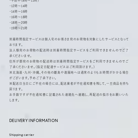
・午前中（8時～12時）
・12時～14時
・14時～16時
・16時～18時
・18時～20時
・19時～21時
到着時間指定サービスは個人宅のお客さま宛のお荷物を対象にしたサービスとなって
おります。
法人様宛のお荷物の配送時は到着時間指定サービスをご利用できませんのでご了
承くださいませ。
住所が郡宛のお荷物の配送時は到着時間指定サービスをご利用できませんのでご
了承くださいませ。（指定日配達サービスはご利用頂けます。）
※北海道・九州・沖縄、その他の離島や遠隔地へは通常のよりもお時間がかかる場合
がございます。予めご了承下さい。
※配送日当日にご不在の場合には、配送業者が不在通知書を残して、一旦商品を持ち
戻ります。
お手数ですが不在通知書に記載された連絡先へ連絡し、再配送の指示をお願いいた
します。
DELIVERY INFORMATION
Shipping carrier