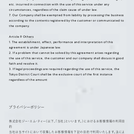
etc. incurred in connection with the use of this service under any
circumstances, regardless of the claim cause of under law.
7. Our Company shall be exempted from liability by processing the business
according to the contents registered by the customer or communicated to
the company.
Article.9 Others
1. The establishment, effect, performance and interpretation of this
agreement is under Japanese law.
2. If a problem that cannot be solved by this agreement arises regarding
the use of this service, the customer and our company shall discuss in good
faith and resolve it.
3. If legal proceedings are required regarding the use of this service, the
Tokyo District Court shall be the exclusive court of the first instance
regardless of the amount
プライバシーポリシー
株式会社ジー・エム・ティー（以下、「当社」といいます。）におけるお客様情報の利用目
的
当社は当サイトにおいて収集したお客様情報を下記の目的で利用いたします。法によ