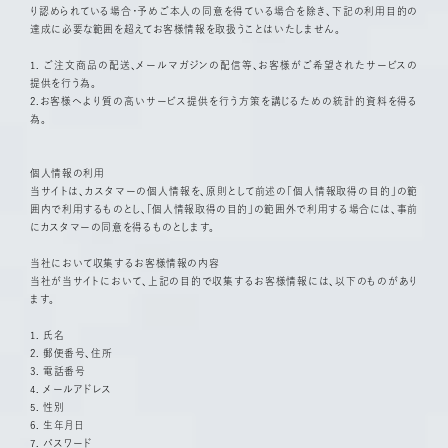
り認められている場合・予めご本人の同意を得ている場合を除き、下記の利用目的の
達成に必要な範囲を超えてお客様情報を取扱うことはいたしません。
1. ご注文商品の配送、メールマガジンの配信等、お客様がご希望されたサービスの
提供を行う為。
2.お客様へより質の高いサービス提供を行う方策を講じるための統計的資料を得る
為。
個人情報の利用
当サイトは、カスタマーの個人情報を、原則として前述の「個人情報取得の目的」の範
囲内で利用するものとし、「個人情報取得の目的」の範囲外で利用する場合には、事前
にカスタマーの同意を得るものとします。
当社において収集するお客様情報の内容
当社が当サイトにおいて、上記の目的で収集するお客様情報には、以下のものがあり
ます。
1. 氏名
2. 郵便番号、住所
3. 電話番号
4. メールアドレス
5. 性別
6. 生年月日
7. パスワード