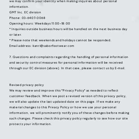
we may confirm your identity when making inquiries about personal
information.
GMT Inc. EC division
Phone: 03-6407-0068
Opening hours: Weekdays 11:00–18:00
* Inquiries outside business hours will be handled on the next business day
or later.
* Please note that weekends and holidays cannot be responded.
Email address:
kanri@saborfootwear.com
7. Questions and complaints regarding the handling of personal information
and security control measures for personal information will be received
through our EC division (above). In that case, please contact us by E-mail.
Revised privacy policy
We may review and improve this "Privacy Policy" as needed to reflect
customer feedback. When we post a revised version of this privacy policy,
we will also update the last updated date on this page. If we make any
material changes to this Privacy Policy or how we use your personal
information, we will prominently notify you of these changes before making
such changes. Please check this privacy policy regularly to see how our site
protects your information.