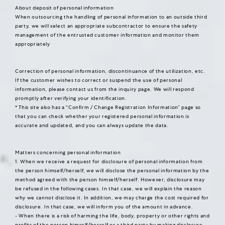
About deposit of personal information
When outsourcing the handling of personal information to an outside third
party, we will select an appropriate subcontractor to ensure the safety
management of the entrusted customer information and monitor them
appropriately
Correction of personal information, discontinuance of the utilization, etc.
If the customer wishes to correct or suspend the use of personal
information, please contact us from the inquiry page. We will respond
promptly after verifying your identification.
* This site also has a “Confirm / Change Registration Information” page so
that you can check whether your registered personal information is
accurate and updated, and you can always update the data.
Matters concerning personal information
1. When we receive a request for disclosure of personal information from
the person himself/herself, we will disclose the personal information by the
method agreed with the person himself/herself. However, disclosure may
be refused in the following cases. In that case, we will explain the reason
why we cannot disclose it. In addition, we may charge the cost required for
disclosure. In that case, we will inform you of the amount in advance.
- When there is a risk of harming the life, body, property or other rights and
profits of the person himself/herself or a third party by making disclosure.