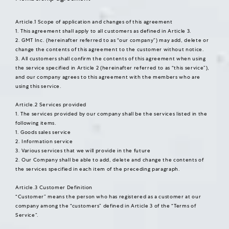
Article.1 Scope of application and changes of this agreement
1. This agreement shall apply to all customers as defined in Article 3.
2. GMT Inc. (hereinafter referred to as “our company”) may add, delete or
change the contents of this agreement to the customer without notice.
3. All customers shall confirm the contents of this agreement when using
the service specified in Article 2 (hereinafter referred to as “this service”),
and our company agrees to this agreement with the members who are
using this service.
Article.2 Services provided
1. The services provided by our company shall be the services listed in the
following items.
1. Goods sales service
2. Information service
3. Various services that we will provide in the future
2. Our Company shall be able to add, delete and change the contents of
the services specified in each item of the preceding paragraph.
Article.3 Customer Definition
“Customer” means the person who has registered as a customer at our
company among the “customers” defined in Article 3 of the “Terms of
Service”.