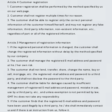
Article.4 Customer registration
1. Customer registration shall be performed by the method specified by us
on our web page.
2. Customer shall not register multiple times for no reason.
3. The customer shall be able to register only the correct personal
information of the customer himself/herself, and may not register any false
information, third party information, non-existent information, etc.,
regardless of part or all of the registered information.
Article.5 Management of registration information
1. If the registered personal information is changed, the customer shall
change the registered information without delay by the method specified
by our company.
2. The customer shall manage the registered E-mail address and password
at his / her own risk.
3. The customer shall not lend, transfer, share, change the name, buy or
sell, mortgage, etc. the registered -mail address and password to a third
party, and shall not disclose the password to the third party.
4. The customer shall be liable for damages caused by insufficient
management of registered E-mail address and password, mistake in use,
use by a third party, etc., and unless exemption is not permitted by law,
GMT Inc does not take any responsibility.
5. If the customer finds that the registered E-mail address and password
have been used illegally by a third party, he / she shall immediately contact
us and if there is an instruction from us, follow it.