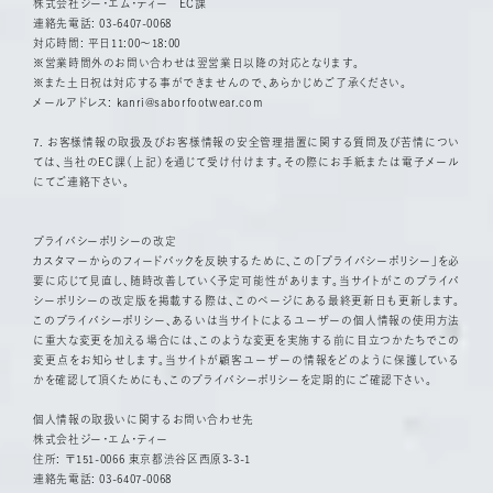
株式会社ジー・エム・ティー EC課
連絡先電話: 03-6407-0068
対応時間: 平日11:00〜18:00
※営業時間外のお問い合わせは翌営業日以降の対応となります。
※また土日祝は対応する事ができませんので、あらかじめご了承ください。
メールアドレス:
kanri@saborfootwear.com
7. お客様情報の取扱及びお客様情報の安全管理措置に関する質問及び苦情につい
ては、当社のEC課（上記）を通じて受け付けます。その際にお手紙または電子メール
にてご連絡下さい。
プライバシーポリシーの改定
カスタマーからのフィードバックを反映するために、この「プライバシーポリシー」を必
要に応じて見直し、随時改善していく予定可能性があります。当サイトがこのプライバ
シーポリシーの改定版を掲載する際は、このページにある最終更新日も更新します。
このプライバシーポリシー、あるいは当サイトによるユーザーの個人情報の使用方法
に重大な変更を加える場合には、このような変更を実施する前に目立つかたちでこの
変更点をお知らせします。当サイトが顧客ユーザーの情報をどのように保護している
かを確認して頂くためにも、このプライバシーポリシーを定期的にご確認下さい。
個人情報の取扱いに関するお問い合わせ先
株式会社ジー・エム・ティー
住所: 〒151-0066 東京都渋谷区西原3-3-1
連絡先電話: 03-6407-0068