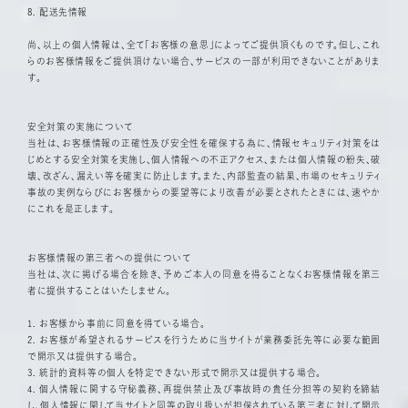
8. 配送先情報
尚、以上の個人情報は、全て「お客様の意思」によってご提供頂くものです。但し、これ
らのお客様情報をご提供頂けない場合、サービスの一部が利用できないことがありま
す。
安全対策の実施について
当社は、お客様情報の正確性及び安全性を確保する為に、情報セキュリティ対策をは
じめとする安全対策を実施し、個人情報への不正アクセス、または個人情報の紛失、破
壊、改ざん、漏えい等を確実に防止します。また、内部監査の結果、市場のセキュリティ
事故の実例ならびにお客様からの要望等により改善が必要とされたときには、速やか
にこれを是正します。
お客様情報の第三者への提供について
当社は、次に掲げる場合を除き、予めご本人の同意を得ることなくお客様情報を第三
者に提供することはいたしません。
1. お客様から事前に同意を得ている場合。
2. お客様が希望されるサービスを行うために当サイトが業務委託先等に必要な範囲
で開示又は提供する場合。
3. 統計的資料等の個人を特定できない形式で開示又は提供する場合。
4. 個人情報に関する守秘義務、再提供禁止及び事故時の責任分担等の契約を締結
し、個人情報に関して当サイトと同等の取り扱いが担保されている第三者に対して開示