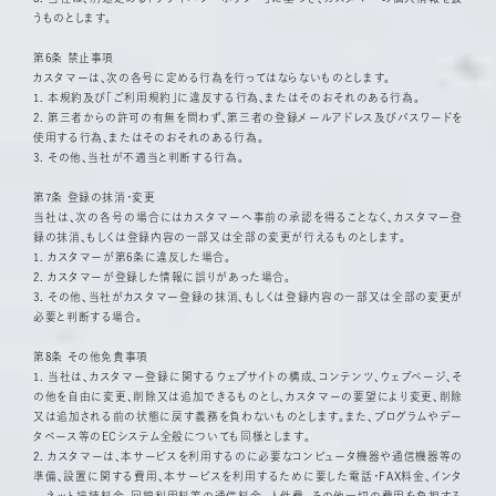
うものとします。
第6条 禁止事項
カスタマーは、次の各号に定める行為を行ってはならないものとします。
1. 本規約及び「ご利用規約」に違反する行為、またはそのおそれのある行為。
2. 第三者からの許可の有無を問わず、第三者の登録メールアドレス及びパスワードを
使用する行為、またはそのおそれのある行為。
3. その他、当社が不適当と判断する行為。
第7条 登録の抹消・変更
当社は、次の各号の場合にはカスタマーへ事前の承認を得ることなく、カスタマー登
録の抹消、もしくは登録内容の一部又は全部の変更が行えるものとします。
1. カスタマーが第6条に違反した場合。
2. カスタマーが登録した情報に誤りがあった場合。
3. その他、当社がカスタマー登録の抹消、もしくは登録内容の一部又は全部の変更が
必要と判断する場合。
第8条 その他免責事項
1. 当社は、カスタマー登録に関するウェブサイトの構成、コンテンツ、ウェブページ、そ
の他を自由に変更、削除又は追加できるものとし、カスタマーの要望により変更、削除
又は追加される前の状態に戻す義務を負わないものとします。また、プログラムやデー
タベース等のECシステム全般についても同様とします。
2. カスタマーは、本サービスを利用するのに必要なコンピュータ機器や通信機器等の
準備、設置に関する費用、本サービスを利用するために要した電話・FAX料金、インタ