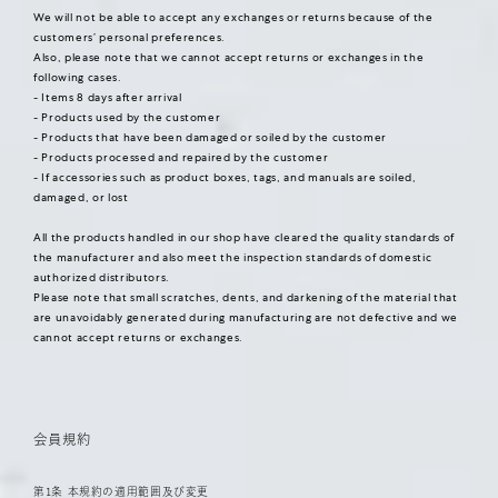
We will not be able to accept any exchanges or returns because of the
customers’ personal preferences.
Also, please note that we cannot accept returns or exchanges in the
following cases.
- Items 8 days after arrival
- Products used by the customer
- Products that have been damaged or soiled by the customer
- Products processed and repaired by the customer
- If accessories such as product boxes, tags, and manuals are soiled,
damaged, or lost
All the products handled in our shop have cleared the quality standards of
the manufacturer and also meet the inspection standards of domestic
authorized distributors.
Please note that small scratches, dents, and darkening of the material that
are unavoidably generated during manufacturing are not defective and we
cannot accept returns or exchanges.
会員規約
第1条 本規約の適用範囲及び変更