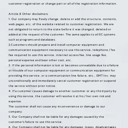
customer registration or change part or all of the registration information.
Article.8 Other disclaimers
1. Our company may freely change, delete or add the structure, contents,
web pages, etc. of the website related to customer registration. We are
not obligated to return to the state before it was changed, deleted or
added at the request of the customer. The same applies to all EC systems
such as programs and databases.
2.Customers should prepare and install computer equipment and
communication equipment necessary to use this service, telephone / fax
fee required to use this service, internet access fee, line usage fee,
personal expense and bear other cost, etc.
3. If the personal information is lost or becomes unreadable due to a failure
or trouble of our computer equipment or communication equipment for
providing this service, or a communication line failure, etc., GMT Inc. may
unconditionally and immediately cancel customer registration or suspend
the service without prior notice.
4. If a customer causes damage to another customer or any third party by
using this service, the customer will resolve it at his / her own risk and
expense.
The customer shall not cause any inconvenience or damage to our
company.
5. Our Company shall not be liable for any damages caused by the
customer’s failure to use this service.
6. Our Company shall not be liable for any damages, losses, disadvantages,