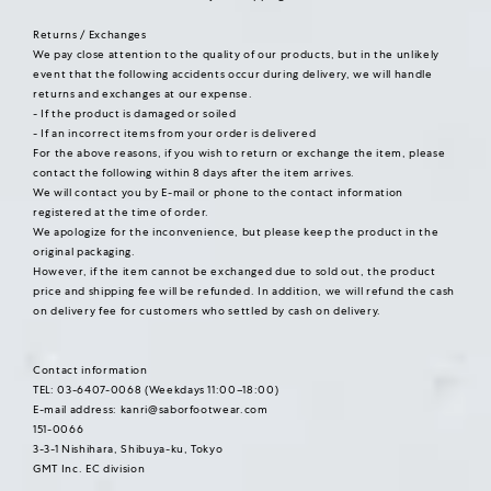
Returns / Exchanges
We pay close attention to the quality of our products, but in the unlikely
event that the following accidents occur during delivery, we will handle
returns and exchanges at our expense.
- If the product is damaged or soiled
- If an incorrect items from your order is delivered
For the above reasons, if you wish to return or exchange the item, please
contact the following within 8 days after the item arrives.
We will contact you by E-mail or phone to the contact information
registered at the time of order.
We apologize for the inconvenience, but please keep the product in the
original packaging.
However, if the item cannot be exchanged due to sold out, the product
price and shipping fee will be refunded. In addition, we will refund the cash
on delivery fee for customers who settled by cash on delivery.
Contact information
TEL: 03-6407-0068 (Weekdays 11:00–18:00)
E-mail address:
kanri@saborfootwear.com
151-0066
3-3-1 Nishihara, Shibuya-ku, Tokyo
GMT Inc. EC division