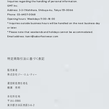
Inquiries regarding the handling of personal information.
GMT Inc.
Address: 3-3-1 Nishihara, Shibuya-ku, Tokyo 151-0066
Phone: 03-6407-0068
Opening hours: Weekdays 11:00–18:00
* Inquiries outside business hours will be handled on the next business day
or later.
* Please note that weekends and holidays cannot be accommodated.
Email address:
kanri@saborfootwear.com
特定商取引法に基づく表記
販売業者
株式会社ジー・エム・ティー
運営統括責任者名
横瀬 秀明
本社所在地
〒151-0066
東京都渋谷区西原3-6-2