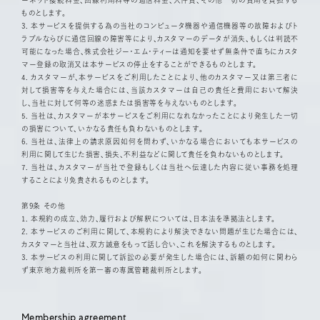
ーネット接続料金、回線利用料等の通信料金、人件費、その他一切の費用を負担する
ものとします。
3. 本サービスを提供する為の当社のコンピュータ機器や通信機器等の故障およびト
ラブルならびに通信回線の障害等により、カスタマーのデータが消失、もしくは判読不
可能になった場合、株式会社ジー・エム・ティーは通知を要せず無条件で直ちにカスタ
マー登録の取消又は本サービスの停止をすることができるものとします。
4. カスタマーが、本サービスをご利用したことにより、他のカスタマー又は第三者に
対して損害等を与えた場合には、当該カスタマーは自己の責任と費用において解決
し、当社に対して何等の迷惑または損害等を与えないものとします。
5. 当社は、カスタマーが本サービスをご利用になれなかったことにより発生した一切
の損害について、いかなる責任も負わないものとします。
6. 当社は、法律上の請求原因如何を問わず、いかなる場合においても本サービスの
利用に関して生じた損害、損失、不利益などに関して責任を負わないものとします。
7. 当社は、カスタマーが当社で登録もしくは当社へ伝達した内容に従い事務を処理
することにより免責されるものとします。
第9条 その他
1. 本規約の成立、効力、履行および解釈については、日本法を準拠法とします。
2. 本サービスのご利用に関して、本規約により解決できない問題が生じた場合には、
カスタマーと当社は、双方誠意をもって話し合い、これを解決するものとします。
3. 本サービスの利用に関して訴訟の必要が発生した場合には、訴額の如何に関わら
ず東京地方裁判所を第一審の専属管轄裁判所とします。
Membership agreement