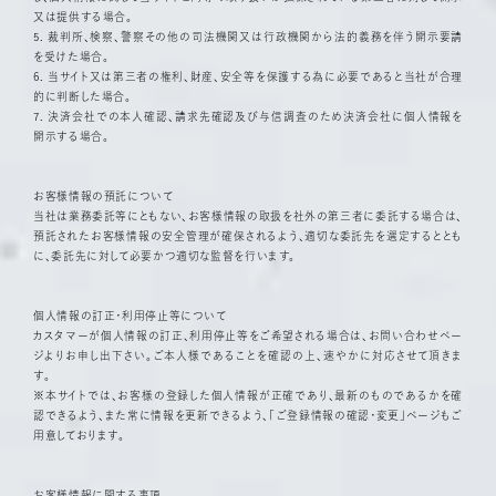
又は提供する場合。
5. 裁判所、検察、警察その他の司法機関又は行政機関から法的義務を伴う開示要請
を受けた場合。
6. 当サイト又は第三者の権利、財産、安全等を保護する為に必要であると当社が合理
的に判断した場合。
7. 決済会社での本人確認、請求先確認及び与信調査のため決済会社に個人情報を
開示する場合。
お客様情報の預託について
当社は業務委託等にともない、お客様情報の取扱を社外の第三者に委託する場合は、
預託されたお客様情報の安全管理が確保されるよう、適切な委託先を選定するととも
に、委託先に対して必要かつ適切な監督を行います。
個人情報の訂正・利用停止等について
カスタマーが個人情報の訂正、利用停止等をご希望される場合は、お問い合わせペー
ジよりお申し出下さい。ご本人様であることを確認の上、速やかに対応させて頂きま
す。
※本サイトでは、お客様の登録した個人情報が正確であり、最新のものであるかを確
認できるよう、また常に情報を更新できるよう、「ご登録情報の確認・変更」ページもご
用意しております。
お客様情報に関する事項