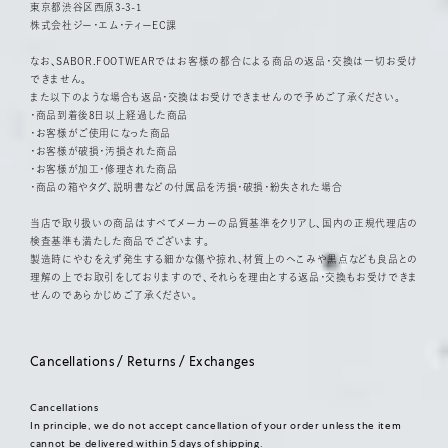
東京都渋谷区西原3-3-1
株式会社ジー・エム・ティーEC課
なお、SABOR.FOOTWEARではお客様の都合による商品の返品・交換は一切お受け
できません。
また以下のような場合も返品・交換はお受けできませんので予めご了承ください。
・商品到着後8日以上経過した商品
・お客様がご使用になった商品
・お客様が破損・汚損された商品
・お客様が加工・修理された商品
・商品の箱やタグ、説明書などの付属品を汚損・破損・紛失された場合
当店で取り扱いの商品はすべてメーカーの品質基準をクリアし、国内の正規代理店の
検査基準も満たした商品でございます。
製造時にやむをえず発生する細かな傷や掠れ、材質上のへこみや黒点なども良品との
理解の上でお取引をしておりますので、それらを理由とする返品・交換もお受けできま
せんのであらかじめご了承ください。
Cancellations / Returns / Exchanges
Cancellations
In principle, we do not accept cancellation of your order unless the item
cannot be delivered within 5 days of shipping.