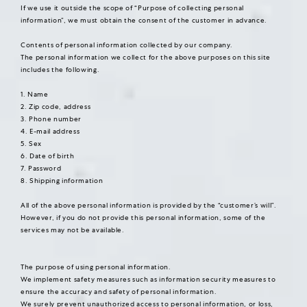
If we use it outside the scope of “Purpose of collecting personal
information”, we must obtain the consent of the customer in advance.
Contents of personal information collected by our company.
The personal information we collect for the above purposes on this site
includes the following.
1. Name
2. Zip code, address
3. Phone number
4. E-mail address
5. Sex
6. Date of birth
7. Password
8. Shipping information
All of the above personal information is provided by the “customer’s will”.
However, if you do not provide this personal information, some of the
services may not be available.
The purpose of using personal information.
We implement safety measures such as information security measures to
ensure the accuracy and safety of personal information.
We surely prevent unauthorized access to personal information, or loss,