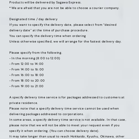
Products will be delivered by Sagawa Express.
* We are afraid that you are not be able to choose a courier company.
Designated time / day delivery
If you want to specify the delivery date, please select from “desired
delivery date” at the time of purchase procedure.
You can specify the delivery time when ordering
Unless otherwise specified, we will arrange for the fastest delivery day.
Please specify from the following.
- In the morning (8:00 to 12:00)
- From 12:00 to 14:00
- From 14:00 to 16:00
- From 16:00 to 18:00
- From 18:00 to 20:00
- From 19:00 to 21:00
A specify delivery time service is for packages addressed to customers at
private residence.
Please note that a specify delivery time service cannot be used when
delivering packages addressed to corporations.
In some areas, a specify delivery time service is not available. In that case,
please note that we will not be able to meet your request even if you
specify it when ordering. (You can choose delivery date).
It may take longer than usual to reach Hokkaido, Kyushu, Okinawa, other