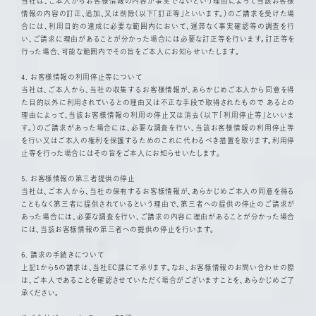
当社は、ご本人からお客様情報の内容が事実でないという理由によって当該お客様
情報の内容の訂正、追加、又は削除（以下「訂正等」といいます。）のご請求を受けた場
合には、利用目的の達成に必要な範囲内において、遅滞なく事実確認等の調査を行
い、ご請求に理由があることが分かった場合には必要な訂正等を行います。訂正等を
行った場合、可能な範囲内でその旨をご本人にお知らせいたします。
4. お客様情報の利用停止等について
当社は、ご本人から、当社の収集するお客様情報が、あらかじめご本人から同意を得
た目的以外に利用されているとの理由又は不正な手段で取得されたもので あるとの
理由によって、当該お客様情報の利用の停止又は消去（以下「利用停止等」といいま
す。）のご請求があった場合には、必要な調査を行い、当該お客様情報の利用停止等
を行い又はご本人の権利を保護するためのこれに代わるべき措置を取ります。利用停
止等を行った場合にはその旨をご本人にお知らせいたします。
5. お客様情報の第三者提供の停止
当社は、ご本人から、当社の保有するお客様情報が、あらかじめご本人の同意を得る
こともなく第三者に提供されているという理由で、第三者への提供の停止のご請求が
あった場合には、必要な調査を行い、ご請求の内容に理由があることが分かった場合
には、当該お客様情報の第三者への提供の停止を行います。
6. 請求の手続きについて
上記1から5の請求は、当社EC課にて承ります。なお、お客様情報のお問い合わせの際
は、ご本人であることを確認させていただく場合がございますことを、あらかじめご了
承ください。