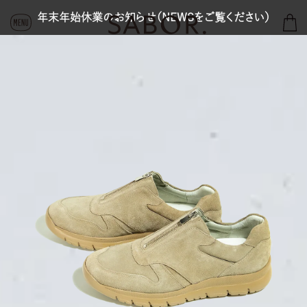
コ
年末年始休業のお知らせ（NEWSをご覧ください）
カ
ン
ー
テ
ト
ン
ツ
に
ス
キ
ッ
プ
す
る