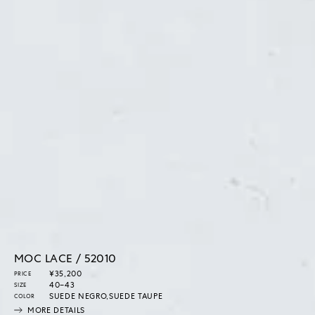
MOC LACE / 52010
通
¥35,200
PRICE
常
40–43
SIZE
価
SUEDE NEGRO,SUEDE TAUPE
COLOR
格
MORE DETAILS