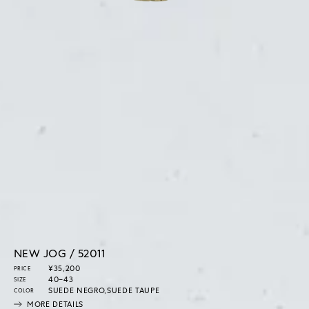
NEW JOG / 52011
通
¥35,200
PRICE
常
40–43
SIZE
価
SUEDE NEGRO,SUEDE TAUPE
COLOR
格
MORE DETAILS