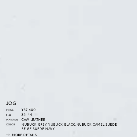
JOG
通
¥37,400
PRICE
常
36–44
SIZE
価
CAW LEATHER
MATERIAL
格
NUBUCK GREY,NUBUCK BLACK,NUBUCK CAMEL,SUEDE
COLOR
BEIGE,SUEDE NAVY
MORE DETAILS