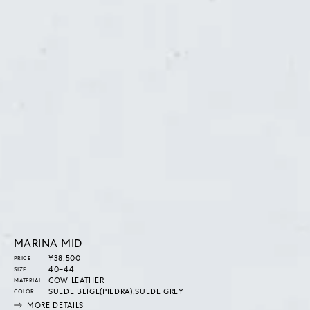
MARINA MID
通
¥38,500
PRICE
常
40–44
SIZE
価
COW LEATHER
MATERIAL
格
SUEDE BEIGE(PIEDRA),SUEDE GREY
COLOR
MORE DETAILS