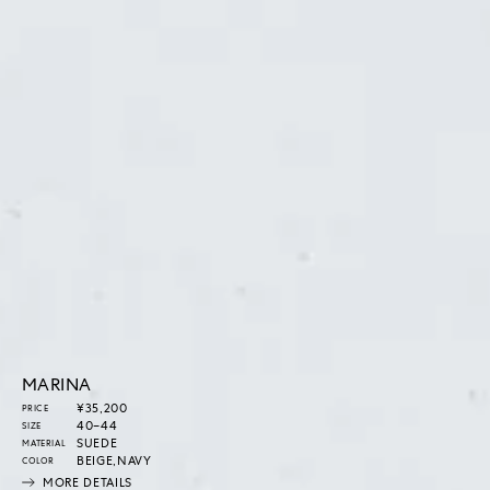
MARINA
通
¥35,200
PRICE
常
40–44
SIZE
価
SUEDE
MATERIAL
格
BEIGE,NAVY
COLOR
MORE DETAILS