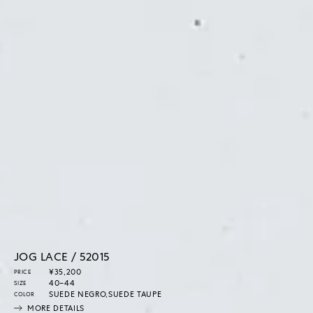
JOG LACE / 52015
通
¥35,200
PRICE
常
40–44
SIZE
価
SUEDE NEGRO,SUEDE TAUPE
COLOR
格
MORE DETAILS