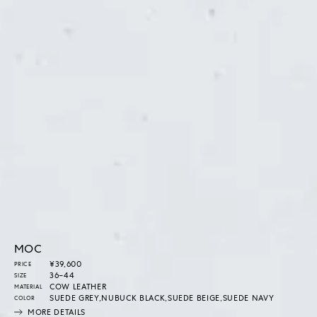
MOC
通
¥39,600
PRICE
常
36–44
SIZE
価
COW LEATHER
MATERIAL
格
SUEDE GREY,NUBUCK BLACK,SUEDE BEIGE,SUEDE NAVY
COLOR
MORE DETAILS