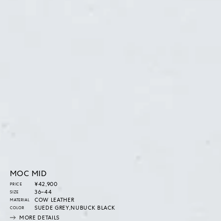
MOC MID
通
¥42,900
PRICE
常
36–44
SIZE
価
COW LEATHER
MATERIAL
格
SUEDE GREY,NUBUCK BLACK
COLOR
MORE DETAILS